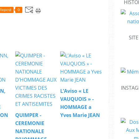
HISTO
Repost
0
SIT
INSTAG
N,
L’Aviso « LE
VAUQUOIS » -
E
HOMMAGE a
ION
QUIMPER -
Yves Marie JEAN
CEREMONIE
NATIONALE