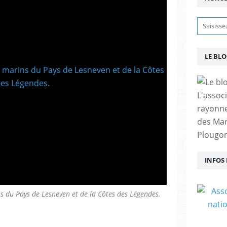
LE BL
L'assoc
rayonn
des Mar
Plougon
INFOS
 du Pays de Lesneven et de la Côtes des Légendes.