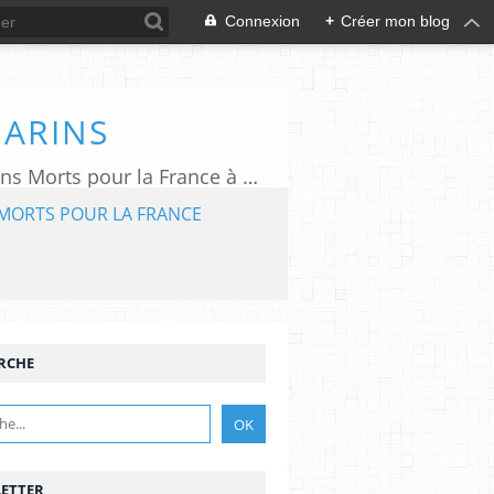
Connexion
+
Créer mon blog
MARINS
L'association "Aux Marins" assure le rayonnement du Mémorial National des Marins Morts pour la France à Plougonvelin (29).
MORTS POUR LA FRANCE
RCHE
ETTER