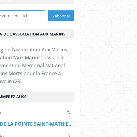
OG DE L'ASSOCIATION AUX MARINS
iation "Aux Marins" assure le
ement du Mémorial National
ins Morts pour la France à
velin (29).
IMEREZ AUSSI :
022
…
LE SITE DE LA POINTE SAINT-MATHIEU BIENTÔT CLASSÉ
022
…