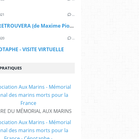
021
…
ON SE RETROUVERA (de Maxime Piolot)
020
…
OTAPHE - VISITE VIRTUELLE
 PRATIQUES
IRE DU MÉMORIAL AUX MARINS