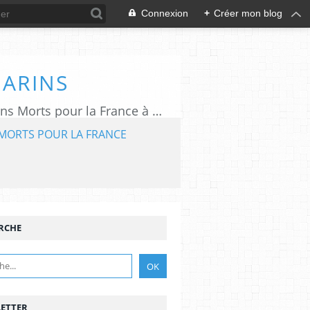
Connexion
+
Créer mon blog
MARINS
L'association "Aux Marins" assure le rayonnement du Mémorial National des Marins Morts pour la France à Plougonvelin (29).
MORTS POUR LA FRANCE
RCHE
ETTER