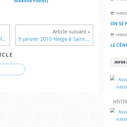
Maxime Piolot)
19/08/2
19/08/2
Madeleine Bayard, la seule femme figurant au cénotaphe
9 janvier 2010-Neige à Saint Mathieu
LE CÉN
ICLE
INFOS
HISTO