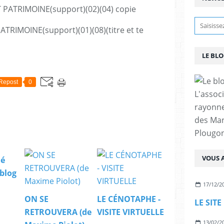
LE BL
Repost
0
L'assoc
rayonn
des Mar
Plougon
VOUS A
ié
blog
17/12/2
ON SE
LE CÉNOTAPHE -
RETROUVERA (de
VISITE VIRTUELLE
13/02/2