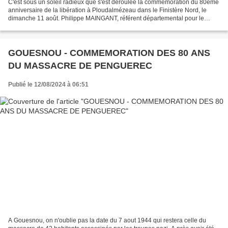
C'est sous un soleil radieux que s'est déroulée la commémoration du 80eme
anniversaire de la libération à Ploudalmézeau dans le Finistère Nord, le
dimanche 11 août. Philippe MAINGANT, référent départemental pour le
Finistère de l'ANMAM, et Jacques GUENA,...
GOUESNOU - COMMEMORATION DES 80 ANS
DU MASSACRE DE PENGUEREC
Publié le 12/08/2024 à 06:51
A Gouesnou, on n'oublie pas la date du 7 aout 1944 qui restera celle du