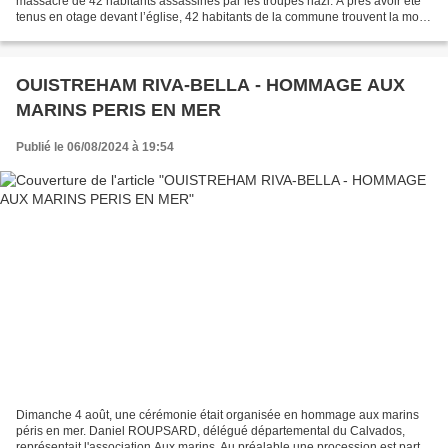
massacre de 42 habitants assassinés par les troupes nazi. A près avoir été
tenus en otage devant l’église, 42 habitants de la commune trouvent la mort
au lieu-dit de Penguerec sous...
OUISTREHAM RIVA-BELLA - HOMMAGE AUX
MARINS PERIS EN MER
Publié le 06/08/2024 à 19:54
Dimanche 4 août, une cérémonie était organisée en hommage aux marins
péris en mer. Daniel ROUPSARD, délégué départemental du Calvados,
représentait l'association Aux marins. Au préalable une procession est partie