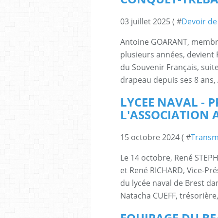
03 juillet 2025 ( #
Devoir d
Antoine GOARANT, membre a
plusieurs années, devient
du Souvenir Français, suit
drapeau depuis ses 8 ans, A
LYCEE NAVAL - 
L'ASSOCIATION 
15 octobre 2024 ( #
Transm
Le 14 octobre, René STEPH
et René RICHARD, Vice-Pré
du lycée naval de Brest d
Natacha CUEFF, trésorière, 
EQUIPAGE DU B