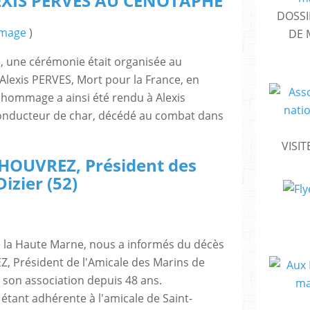
XIS PERVES AU CENOTAPHE
DOSSI
mage
)
DE 
 une cérémonie était organisée au
Alexis PERVES, Mort pour la France, en
 hommage a ainsi été rendu à Alexis
conducteur de char, décédé au combat dans
VISIT
THOUVREZ, Président des
izier (52)
e la Haute Marne, nous a informés du décès
, Président de l'Amicale des Marins de
s son association depuis 48 ans.
 étant adhérente à l'amicale de Saint-