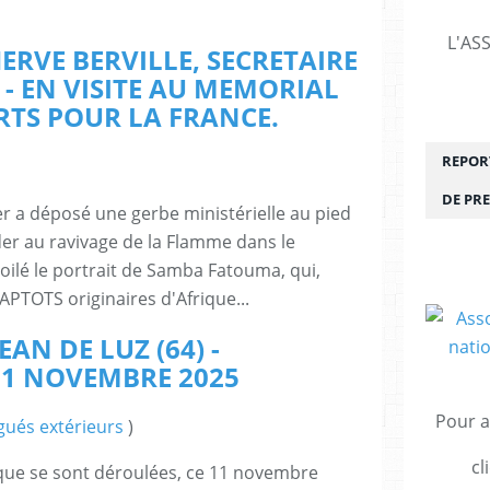
L'AS
HERVE BERVILLE, SECRETAIRE
 - EN VISITE AU MEMORIAL
TS POUR LA FRANCE.
REPORT
DE PRE
mer a déposé une gerbe ministérielle au pied
der au ravivage de la Flamme dans le
voilé le portrait de Samba Fatouma, qui,
PTOTS originaires d'Afrique...
AN DE LUZ (64) -
11 NOVEMBRE 2025
Pour a
gués extérieurs
)
cl
 que se sont déroulées, ce 11 novembre