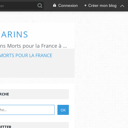
Connexion
+
Créer mon blog
MARINS
L'association "Aux Marins" assure le rayonnement du Mémorial National des Marins Morts pour la France à Plougonvelin (29).
MORTS POUR LA FRANCE
RCHE
ETTER