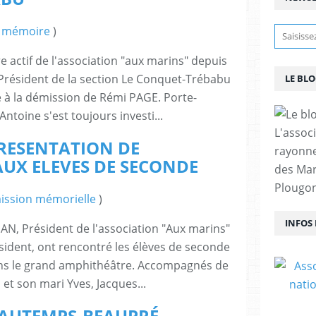
e mémoire
)
ctif de l'association "aux marins" depuis
 Président de la section Le Conquet-Trébabu
LE BL
e à la démission de Rémi PAGE. Porte-
ntoine s'est toujours investi...
L'assoc
PRESENTATION DE
rayonn
AUX ELEVES DE SECONDE
des Mar
Plougon
ission mémorielle
)
INFOS
AN, Président de l'association "Aux marins"
sident, ont rencontré les élèves de seconde
ans le grand amphithéâtre. Accompagnés de
et son mari Yves, Jacques...
EAUTEMPS-BEAUPRÉ