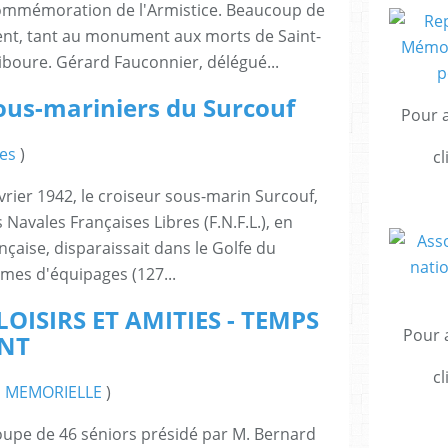
commémoration de l'Armistice. Beaucoup de
nt, tant au monument aux morts de Saint-
Ciboure. Gérard Fauconnier, délégué...
us-mariniers du Surcouf
Pour a
es
)
cl
vrier 1942, le croiseur sous-marin Surcouf,
 Navales Françaises Libres (F.N.F.L.), en
nçaise, disparaissait dans le Golfe du
es d'équipages (127...
OISIRS ET AMITIES - TEMPS
Pour a
ENT
cl
 MEMORIELLE
)
oupe de 46 séniors présidé par M. Bernard