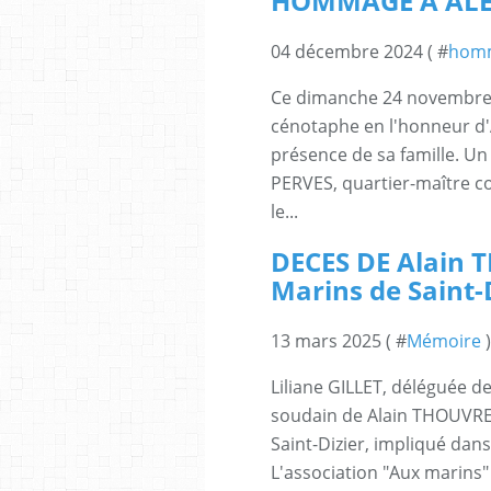
HOMMAGE A ALE
04 décembre 2024 ( #
hom
Ce dimanche 24 novembre,
cénotaphe en l'honneur d'
présence de sa famille. Un
PERVES, quartier-maître 
le...
DECES DE Alain 
Marins de Saint-D
13 mars 2025 ( #
Mémoire
)
Liliane GILLET, déléguée d
soudain de Alain THOUVREZ
Saint-Dizier, impliqué dan
L'association "Aux marins"