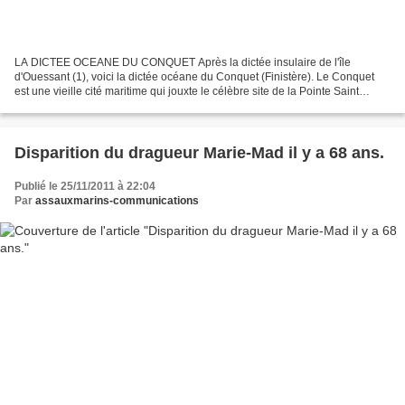
LA DICTEE OCEANE DU CONQUET Après la dictée insulaire de l'île
d'Ouessant (1), voici la dictée océane du Conquet (Finistère). Le Conquet
est une vieille cité maritime qui jouxte le célèbre site de la Pointe Saint
Mathieu et son mémorial des marins morts...
Disparition du dragueur Marie-Mad il y a 68 ans.
Publié le 25/11/2011 à 22:04
Par
assauxmarins-communications