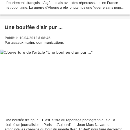
départements français d'Algérie mais avec des répercussions en France
métropolitaine. La guerre d'Algérie a été longtemps une "guerre sans nom",
le terme officiellement employé à...
Une bouffée d'air pur ...
Publié le 10/04/2012 à 08:45
Par
assauxmarins-communications
Une bouffée d'air pur ... C'est le titre du reportage photographique qu'a
réalisé un journaliste du Parisien/Aujourd'hui. Jean-Marc Navarro a
emprunté les chemins du bout du monde (Pen Ar Bed) pour faire découvrir à