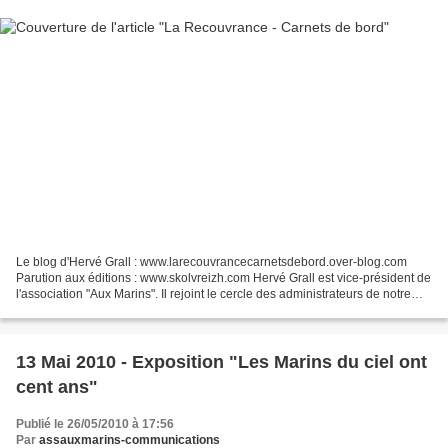
Le blog d'Hervé Grall : www.larecouvrancecarnetsdebord.over-blog.com
Parution aux éditions : www.skolvreizh.com Hervé Grall est vice-président de
l'association "Aux Marins". Il rejoint le cercle des administrateurs de notre
association qui ont fait paraître...
13 Mai 2010 - Exposition "Les Marins du ciel ont
cent ans"
Publié le 26/05/2010 à 17:56
Par
assauxmarins-communications