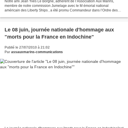
Notre ami Jean Yves Le Borgne, adhérent de l’Association Aux Marins,
membre de notre commission Jumelage avec le M émorial national
américain des Liberty Ships , a été promu Commandeur dans l’Ordre des
Palmes Académiques (1). Professeur agrégé de lettres...
Le 08 juin, journée nationale d'hommage aux
"morts pour la France en Indochine"
Publié le 27/07/2010 à 21:02
Par
assauxmarins-communications