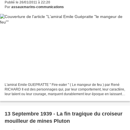
Publié le 26/01/2011 à 22:20
Par
assauxmarins-communications
L'amiral Emile GUEPRATTE " Fire-eater " ( Le mangeur de feu ) par René
RICHARD Il est des personnages qui, par leur comportement, leur caractère,
leur talent ou leur courage, marquent durablement leur époque en laissant
aux générations suivantes, et aux...
13 Septembre 1939 - La fin tragique du croiseur
mouilleur de mines Pluton