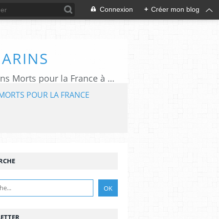
Connexion
+
Créer mon blog
MARINS
L'association "Aux Marins" assure le rayonnement du Mémorial National des Marins Morts pour la France à Plougonvelin (29).
MORTS POUR LA FRANCE
RCHE
ETTER