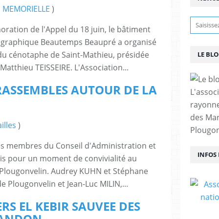
 MEMORIELLE
)
ration de l'Appel du 18 juin, le bâtiment
ographique Beautemps Beaupré a organisé
 du cénotaphe de Saint-Mathieu, présidée
LE BL
 Matthieu TEISSEIRE. L'Association...
RASSEMBLES AUTOUR DE LA
L'assoc
rayonn
des Mar
illes
)
Plougon
s membres du Conseil d'Administration et
INFOS
nis pour un moment de convivialité au
 Plougonvelin. Audrey KUHN et Stéphane
e Plougonvelin et Jean-Luc MILIN,...
RS EL KEBIR SAUVEE DES
BANDON