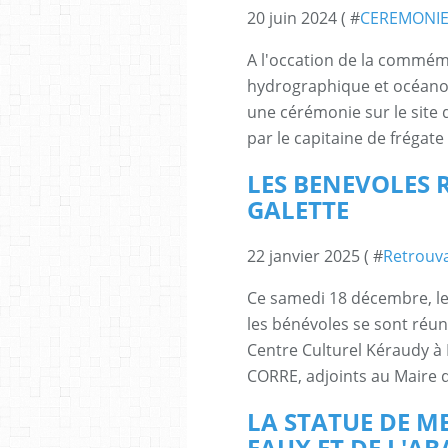
20 juin 2024 ( #
CEREMONIE
A l'occation de la commémo
hydrographique et océan
une cérémonie sur le site
par le capitaine de frégate
LES BENEVOLES 
GALETTE
22 janvier 2025 ( #
Retrouva
Ce samedi 18 décembre, le
les bénévoles se sont réu
Centre Culturel Kéraudy à
CORRE, adjoints au Maire d
LA STATUE DE ME
EAUX ET DE L'A