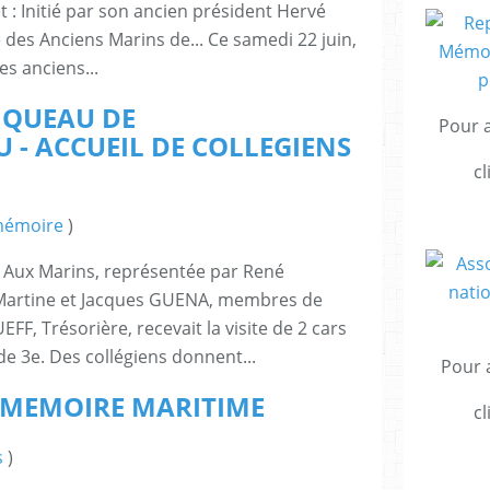
t : Initié par son ancien président Hervé
e des Anciens Marins de... Ce samedi 22 juin,
es anciens...
 QUEAU DE
Pour a
- ACCUEIL DE COLLEGIENS
cl
mémoire
)
on Aux Marins, représentée par René
 Martine et Jacques GUENA, membres de
EFF, Trésorière, recevait la visite de 2 cars
de 3e. Des collégiens donnent...
Pour a
 MEMOIRE MARITIME
cl
s
)