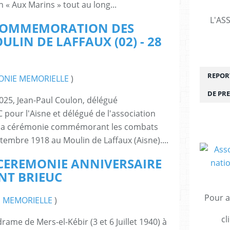
n « Aux Marins » tout au long...
L'AS
COMMEMORATION DES
LIN DE LAFFAUX (02) - 28
REPORT
ONIE MEMORIELLE
)
DE PRE
25, Jean-Paul Coulon, délégué
pour l'Aisne et délégué de l'association
 à la cérémonie commémorant les combats
ptembre 1918 au Moulin de Laffaux (Aisne)....
- CEREMONIE ANNIVERSAIRE
NT BRIEUC
Pour a
 MEMORIELLE
)
cl
ame de Mers-el-Kébir (3 et 6 Juillet 1940) à