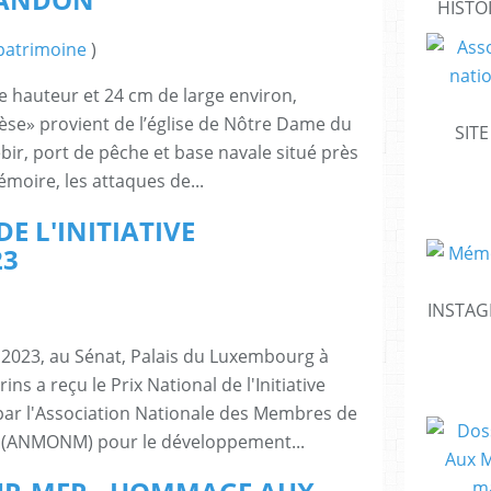
HISTO
 patrimoine
)
e hauteur et 24 cm de large environ,
èse» provient de l’église de Nôtre Dame du
SIT
ir, port de pêche et base navale situé près
moire, les attaques de...
E L'INITIATIVE
23
INSTAG
2023, au Sénat, Palais du Luxembourg à
ins a reçu le Prix National de l'Initiative
ar l'Association Nationale des Membres de
e (ANMONM) pour le développement...