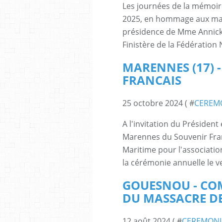
Les journées de la mémoire
2025, en hommage aux mari
présidence de Mme Annick 
Finistère de la Fédération 
MARENNES (17) 
FRANCAIS
25 octobre 2024 ( #
CEREM
A l'invitation du Présiden
Marennes du Souvenir Fran
Maritime pour l'associatio
la cérémonie annuelle le ve
GOUESNOU - CO
DU MASSACRE D
12 août 2024 ( #
CEREMONI