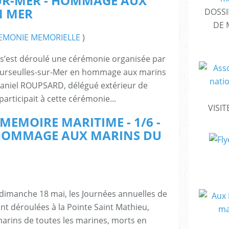
UR-MER - HOMMAGE AUX
N MER
DOSSI
DE 
EMONIE MEMORIELLE
)
s’est déroulé une cérémonie organisée par
ourseulles-sur-Mer en hommage aux marins
Daniel ROUPSARD, délégué extérieur de
articipait à cette cérémonie...
VISIT
MEMOIRE MARITIME - 1/6 -
HOMMAGE AUX MARINS DU
 dimanche 18 mai, les Journées annuelles de
t déroulées à la Pointe Saint Mathieu,
rins de toutes les marines, morts en