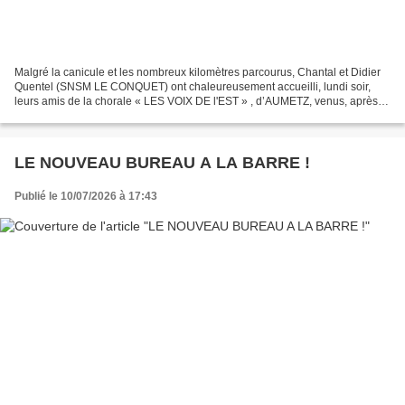
Malgré la canicule et les nombreux kilomètres parcourus, Chantal et Didier
Quentel (SNSM LE CONQUET) ont chaleureusement accueilli, lundi soir,
leurs amis de la chorale « LES VOIX DE l'EST » , d’AUMETZ, venus, après
avoir traversé toute la France leur...
LE NOUVEAU BUREAU A LA BARRE !
Publié le 10/07/2026 à 17:43