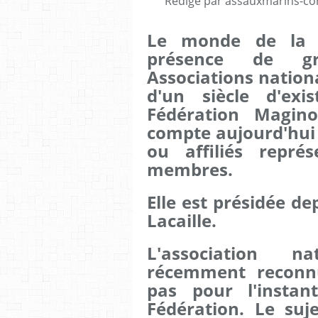
Rédigé par assauxmarins-co
Le monde de la 
présence de gr
Associations nation
d'un siècle d'exis
Fédération Magin
compte aujourd'hui
ou affiliés repr
membres.
Elle est présidée de
Lacaille.
L'association n
récemment reconnue
pas pour l'instan
Fédération. Le suj