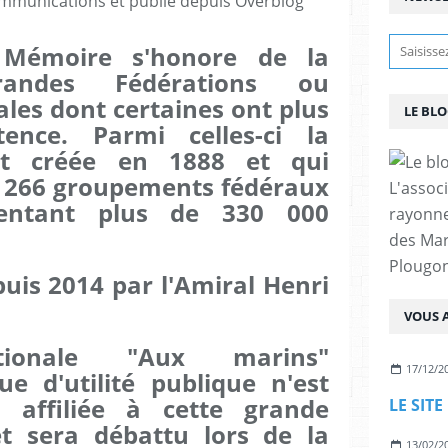
mmunications et publié depuis Overblog
Mémoire s'honore de la
andes Fédérations ou
ales dont certaines ont plus
LE BL
tence. Parmi celles-ci la
ot créée en 1888 et qui
 266 groupements fédéraux
L'assoc
ésentant plus de 330 000
rayonn
des Mar
Plougon
puis 2014 par l'Amiral Henri
VOUS A
ationale "Aux marins"
17/12/2
 d'utilité publique n'est
t affiliée à cette grande
et sera débattu lors de la
13/02/2