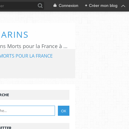
Connexion
+
Créer mon blog
MARINS
L'association "Aux Marins" assure le rayonnement du Mémorial National des Marins Morts pour la France à Plougonvelin (29).
MORTS POUR LA FRANCE
RCHE
ETTER