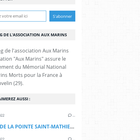
OG DE L'ASSOCIATION AUX MARINS
iation "Aux Marins" assure le
ement du Mémorial National
ins Morts pour la France à
velin (29).
IMEREZ AUSSI :
022
…
LE SITE DE LA POINTE SAINT-MATHIEU BIENTÔT CLASSÉ
022
…