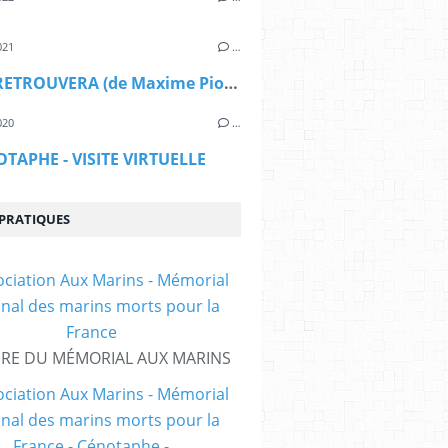
021
…
ON SE RETROUVERA (de Maxime Piolot)
020
…
OTAPHE - VISITE VIRTUELLE
 PRATIQUES
IRE DU MÉMORIAL AUX MARINS