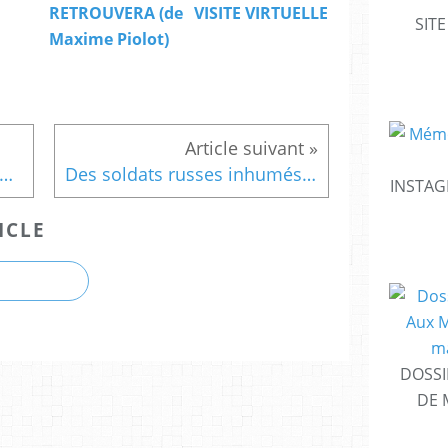
RETROUVERA (de
VISITE VIRTUELLE
SIT
Maxime Piolot)
E DE LA FLAMME DE LA NATION AU MEMORIAL NATIONAL DES MARINS
Des soldats russes inhumés au cimetière de la marine de Rochefort-sur-Mer (17)
INSTAG
ICLE
DOSSI
DE 