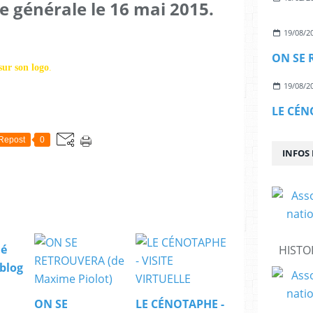
 générale le 16 mai 2015.
19/08/2
sur son logo
.
19/08/2
LE CÉN
Repost
0
INFOS
ié
HISTO
blog
ON SE
LE CÉNOTAPHE -