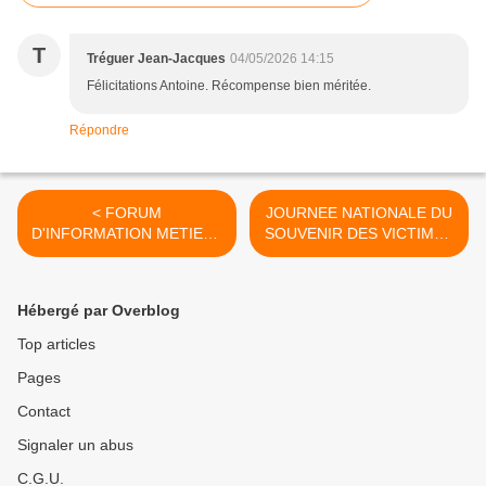
T
Tréguer Jean-Jacques
04/05/2026 14:15
Félicitations Antoine. Récompense bien méritée.
Répondre
< FORUM
JOURNEE NATIONALE DU
D'INFORMATION METIERS
SOUVENIR DES VICTIMES
DEFENSE ET SECURITE -
ET DES HEROS DE LA
QUIMPER LE 25 AVRIL
DEPORTATION - QUIMPER
2026
26 AVRIL 2026 >
Hébergé par Overblog
Top articles
Pages
Contact
Signaler un abus
C.G.U.