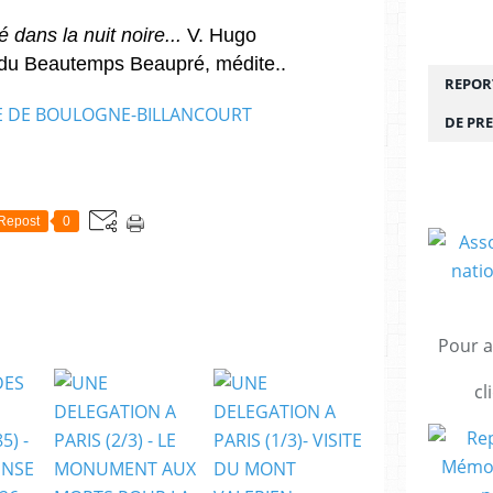
 dans la nuit noire...
V. Hugo
 du Beautemps Beaupré, médite..
REPORT
DE PRE
Repost
0
Pour a
cl