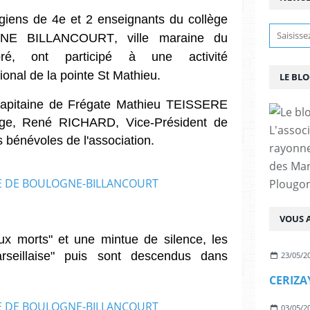
giens de 4e et 2 enseignants du collège
E BILLANCOURT, ville maraine du
pré, ont participé à une activité
nal de la pointe St Mathieu.
LE BL
e Capitaine de Frégate Mathieu TEISSERE
ge, René RICHARD, Vice-Président de
L'assoc
es
bénévoles de l'association.
rayonn
des Mar
Plougon
VOUS A
ux morts" et
une mintue de silence, les
rseillaise" puis sont descendus dans
23/05/2
03/05/2