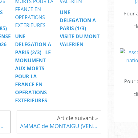
S
UNE
Pour a
DELEGATION A
cl
5) -
PARIS (1/3)-
ENSE
UNE
VISITE DU MONT
026
DELEGATION A
VALERIEN
PARIS (2/3) - LE
MONUMENT
AUX MORTS
POUR LA
Pour a
FRANCE EN
OPERATIONS
cl
EXTERIEURES
 - MESSE ET BENEDICTION DE LA MER
AMMAC de MONTAIGU (VENDÉE) et de l'UNC - CEREMONIE MEMORIELLE