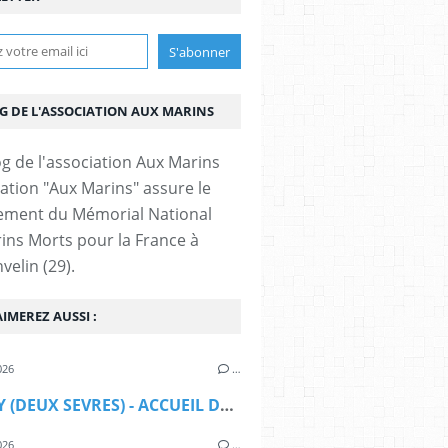
OG DE L'ASSOCIATION AUX MARINS
iation "Aux Marins" assure le
ement du Mémorial National
ins Morts pour la France à
velin (29).
IMEREZ AUSSI :
026
…
CERIZAY (DEUX SEVRES) - ACCUEIL DE LA CLASSE DEFENSE DU COLLEGE GEORGES CLEMENCEAU
026
…