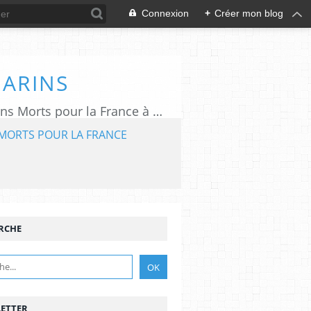
Connexion
+
Créer mon blog
MARINS
L'association "Aux Marins" assure le rayonnement du Mémorial National des Marins Morts pour la France à Plougonvelin (29).
MORTS POUR LA FRANCE
RCHE
ETTER