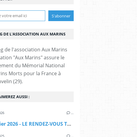
OG DE L'ASSOCIATION AUX MARINS
iation "Aux Marins" assure le
ement du Mémorial National
ins Morts pour la France à
velin (29).
IMEREZ AUSSI :
026
…
10 janvier 2026 - LE RENDEZ-VOUS TRADITIONNEL DES BENEVOLES POUR LA NOUVELLE ANNEE -
025
…