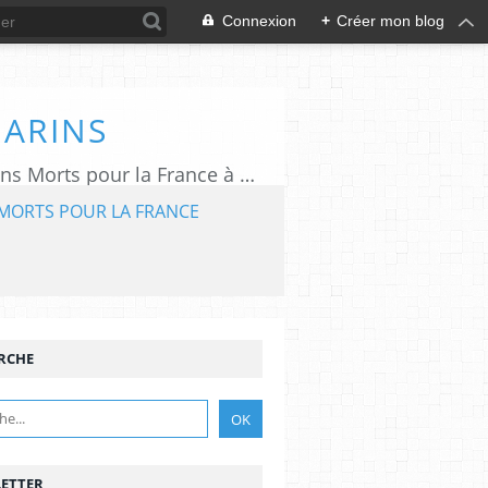
Connexion
+
Créer mon blog
MARINS
L'association "Aux Marins" assure le rayonnement du Mémorial National des Marins Morts pour la France à Plougonvelin (29).
MORTS POUR LA FRANCE
RCHE
ETTER