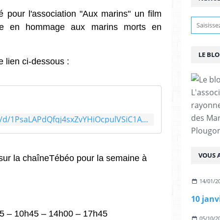
 pour l'association "Aux marins" un film
ie en hommage aux marins morts en
LE BL
 le lien ci-dessous :
L'assoc
rayonn
des Mar
https://drive.google.com/file/d/1PsaLAPdQfqj4sxZvYHiOcpulVSiC1AY9/view
Plougon
VOUS A
n sur la chaîneTébéo pour la semaine à
14/01/2
15 – 10h45 – 14h00 – 17h45
05/10/2