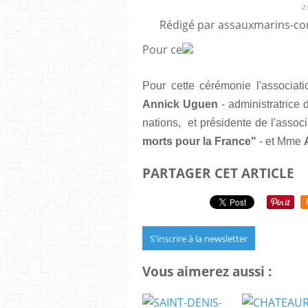
2
Rédigé par assauxmarins-co
Pour ce
Pour cette cérémonie l'associat
Annick Uguen
- administratrice d
nations, et présidente de l'assoc
morts pour la
France"
- et Mme
PARTAGER CET ARTICLE
S'inscrire à la newsletter
Vous aimerez aussi :