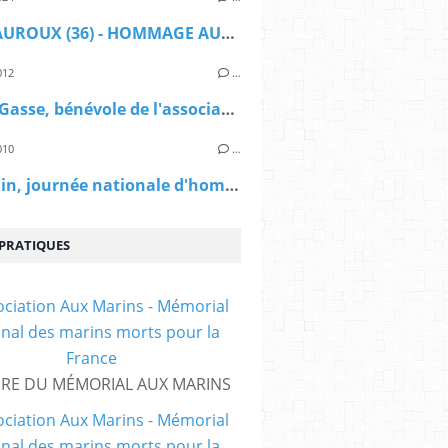
CHATEAUROUX (36) - HOMMAGE AUX VICTIMES DU TERRORISME
012
…
Michel Gasse, bénévole de l'association Aux Marins
010
…
Le 08 juin, journée nationale d'hommage aux "morts pour la France en Indochine"
 PRATIQUES
IRE DU MÉMORIAL AUX MARINS