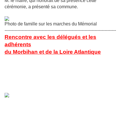
M. le maire, qui honorait de sa présence cette
cérémonie, a présenté sa commune.
Photo de famille sur les marches du Mémorial
------------------------------------------------------------------------------
Rencontre avec les délégués et les
adhérents
du Morbihan et de la Loire Atlantique
L'après-midi a été consacré à la rencontre avec les
délégués et les adhérents de ces deux départements, qui
a permis des échanges fructueux et une meilleure
connaissance réciproque.
Jean-Paul Cornec, Président délégué
(à gauche) et
Pierre Léaustic
ont présenté le fonctionnement, l'organisation et les
objectifs de l'association