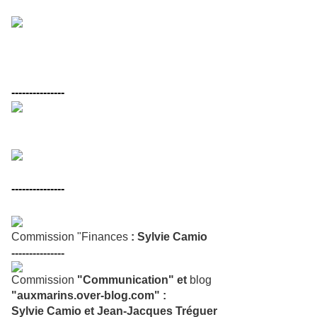
"Aux Marins"
Au cours de cette réunion, les responsables de
commission ont présenté leurs travaux et leurs projets.
---------------
Françoise Fagon
secrétaire générale
Chantal Cleuziou
secrétaire générale adjointe
---------------
Commission "Finances
: Sylvie Camio
---------------
Commission
"Communication" et
blog
"auxmarins.over-blog.com" :
Sylvie Camio et Jean-Jacques Tréguer