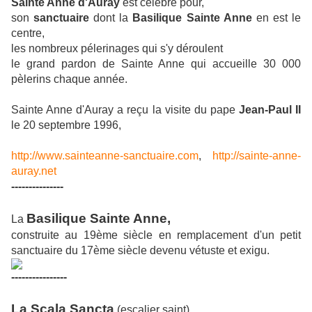
Sainte Anne d'Auray
est célèbre pour,
son
sanctuaire
dont la
Basilique Sainte Anne
en est le
centre,
les nombreux pélerinages qui s'y déroulent
le grand pardon de Sainte Anne qui accueille 30 000
pèlerins chaque année.
Sainte Anne d'Auray a reçu la visite du pape
Jean-Paul II
le 20 septembre 1996,
http://www.sainteanne-sanctuaire.com
,
http://sainte-anne-
auray.net
---------------
Basilique Sainte Anne,
La
construite au 19ème siècle en remplacement d'un petit
sanctuaire du 17ème siècle devenu vétuste et exigu.
----------------
La Scala Sancta
(escalier saint),