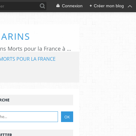
Connexion
+
Créer mon blog
MARINS
L'association "Aux Marins" assure le rayonnement du Mémorial National des Marins Morts pour la France à Plougonvelin (29).
MORTS POUR LA FRANCE
RCHE
ETTER