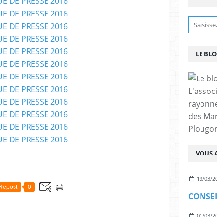
LE BL
L'assoc
rayonn
des Mar
Plougon
VOUS A
13/03/2
Repost
0
01/03/2