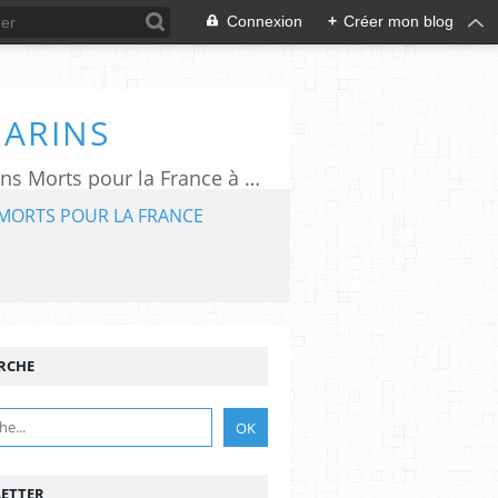
Connexion
+
Créer mon blog
MARINS
L'association "Aux Marins" assure le rayonnement du Mémorial National des Marins Morts pour la France à Plougonvelin (29).
MORTS POUR LA FRANCE
RCHE
ETTER