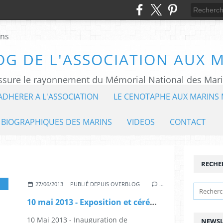
OG DE L'ASSOCIATION AUX 
ADHERER A L'ASSOCIATION
LE CENOTAPHE AUX MARINS 
 BIOGRAPHIQUES DES MARINS
VIDEOS
CONTACT
RECHE
27/06/2013
PUBLIÉ DEPUIS OVERBLOG
…
10 mai 2013 - Exposition et cérémonie en hommage aux 51 victimes de la Frégate Météorologique Laplace (vidéo)
10 Mai 2013 - Inauguration de
NEWSL