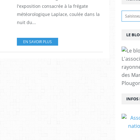
l'exposition consacrée à la frégate
météorologique Laplace, coulée dans la
nuit du...
LE BL
EN SAVOIR PLUS
L'assoc
rayonn
des Mar
Plougon
INFOS