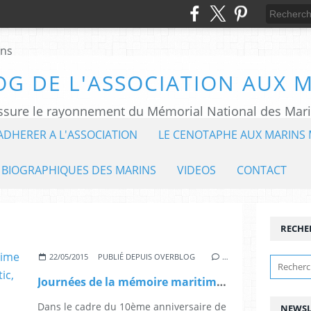
OG DE L'ASSOCIATION AUX 
ADHERER A L'ASSOCIATION
LE CENOTAPHE AUX MARINS 
 BIOGRAPHIQUES DES MARINS
VIDEOS
CONTACT
RECHE
22/05/2015
PUBLIÉ DEPUIS OVERBLOG
…
Journées de la mémoire maritime 2015 - interview de Pierre Léaustic, président, sur la chaine TEBEO
Dans le cadre du 10ème anniversaire de
NEWSL