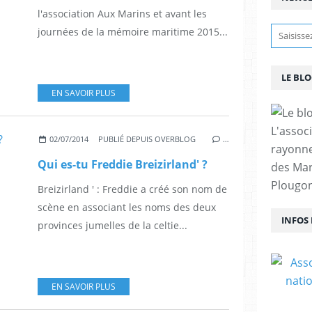
l'association Aux Marins et avant les
journées de la mémoire maritime 2015...
LE BL
EN SAVOIR PLUS
L'assoc
02/07/2014
PUBLIÉ DEPUIS OVERBLOG
…
rayonn
Qui es-tu Freddie Breizirland' ?
des Mar
Plougon
Breizirland ' : Freddie a créé son nom de
scène en associant les noms des deux
INFOS
provinces jumelles de la celtie...
EN SAVOIR PLUS