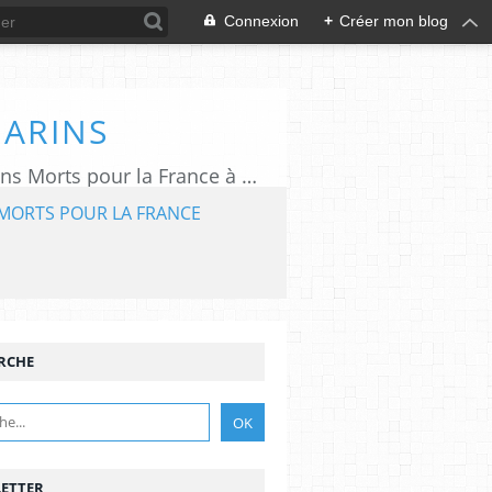
Connexion
+
Créer mon blog
MARINS
L'association "Aux Marins" assure le rayonnement du Mémorial National des Marins Morts pour la France à Plougonvelin (29).
MORTS POUR LA FRANCE
RCHE
ETTER