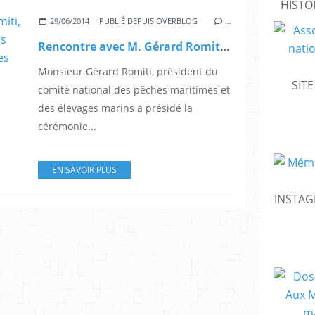
HISTO
29/06/2014
PUBLIÉ DEPUIS OVERBLOG
…
Rencontre avec M. Gérard Romiti, président du comité national des pêches maritimes et des élevages marins
Monsieur Gérard Romiti, président du
SIT
comité national des pêches maritimes et
des élevages marins a présidé la
cérémonie...
EN SAVOIR PLUS
INSTAG