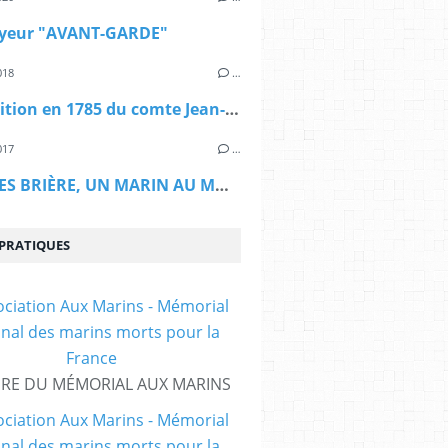
eyeur "AVANT-GARDE"
018
…
L’expédition en 1785 du comte Jean-François de La Pérouse
017
…
GEORGES BRIÈRE, UN MARIN AU MONT VALÉRIEN
 PRATIQUES
IRE DU MÉMORIAL AUX MARINS