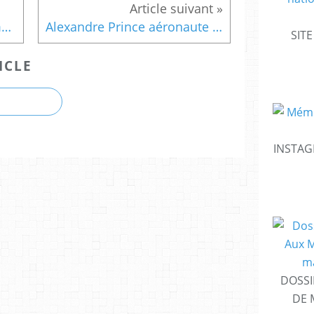
Samedi 7 mai 2016 - Assemblée générale ordinaire de l'association Aux Marins
Alexandre Prince aéronaute mort pour la France
SIT
ICLE
INSTAG
DOSSI
DE 