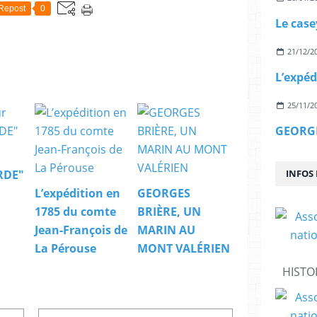
Repost
0
Le cas
21/12/2
25/11/2
RDE"
INFOS
L’expédition en
GEORGES
1785 du comte
BRIÈRE, UN
Jean-François de
MARIN AU
La Pérouse
MONT VALÉRIEN
HISTO