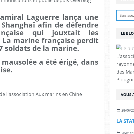
mmunications et publié depuis Overblog
l’amiral Laguerre lança une
 Shanghaï afin de défendre
ançaise qui jouxtait les
LE BL
e. La marine française perdit
 7 soldats de la marine.
L'assoc
mausolée a été érigé, dans
rayonn
ise.
des Mar
Plougon
 de l'association Aux marins en Chine
VOUS A
28/06/2
20/01/2