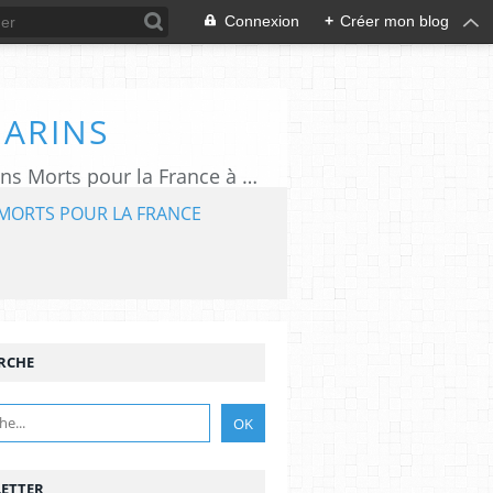
Connexion
+
Créer mon blog
MARINS
L'association "Aux Marins" assure le rayonnement du Mémorial National des Marins Morts pour la France à Plougonvelin (29).
MORTS POUR LA FRANCE
RCHE
ETTER