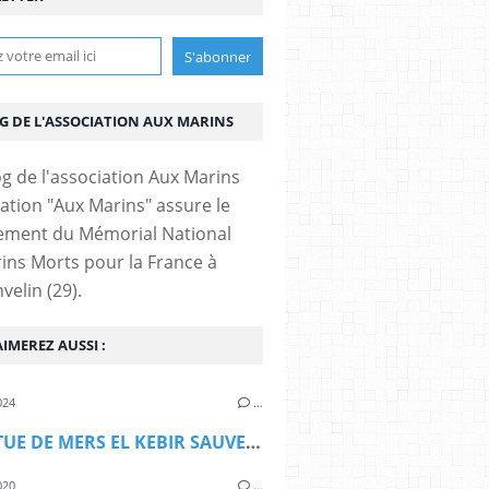
OG DE L'ASSOCIATION AUX MARINS
iation "Aux Marins" assure le
ement du Mémorial National
ins Morts pour la France à
velin (29).
IMEREZ AUSSI :
024
…
LA STATUE DE MERS EL KEBIR SAUVEE DES EAUX ET DE L'ABANDON
020
…