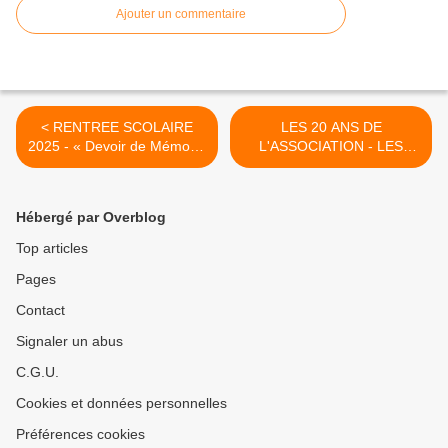
Ajouter un commentaire
< RENTREE SCOLAIRE
LES 20 ANS DE
2025 - « Devoir de Mémoire
L'ASSOCIATION - LES
» d’un élève de terminale
PHOTOS DU REPAS ET LE
LIEN DE
TELECHARGEMENT DES
Hébergé par Overblog
PHOTOS DE LA JOURNEE
>
Top articles
Pages
Contact
Signaler un abus
C.G.U.
Cookies et données personnelles
Préférences cookies