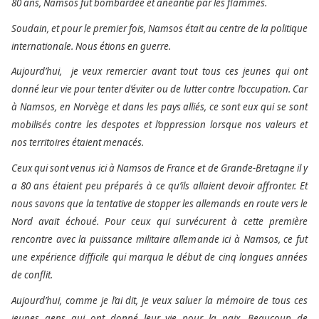
80 ans, Namsos fut bombardée et anéantie par les flammes.
Soudain, et pour le premier fois, Namsos était au centre de la politique
internationale.
Nous étions en guerre.
Aujourd’hui, je veux remercier avant tout tous ces jeunes qui ont
donné leur vie pour tenter d’éviter ou de lutter contre l’occupation. Car
à Namsos, en Norvège et dans les pays alliés, ce sont eux qui se sont
mobilisés contre les despotes et l’oppression lorsque nos valeurs et
nos territoires étaient menacés.
Ceux qui sont venus ici à Namsos de France et de Grande-Bretagne il y
a 80 ans étaient peu préparés à ce qu’ils allaient devoir affronter. Et
nous savons que la tentative de stopper les allemands en route vers le
Nord avait échoué. Pour ceux qui survécurent à cette première
rencontre avec la puissance militaire allemande ici à Namsos, ce fut
une expérience difficile qui marqua le début de cinq longues années
de conflit.
Aujourd’hui, comme je l’ai dit, je veux saluer la mémoire de tous ces
jeunes gens qui ont donné leur vie pour la paix. Beaucoup de