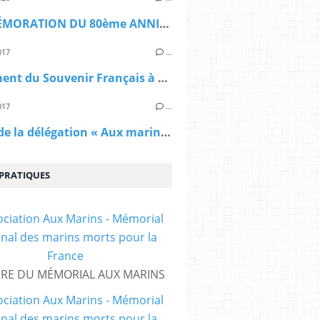
COMMÉMORATION DU 80ème ANNIVERSAIRE DE L'ATTAQUE DE NAMSOS EN NORVEGE
017
…
Monument du Souvenir Français à Bangkok (Thaïlande)
017
…
Séjour de la délégation « Aux marins » / Soggiorno della delegazione « Aux marins » a Leuca (Italia)
 PRATIQUES
IRE DU MÉMORIAL AUX MARINS