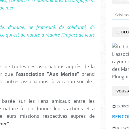
les, caritatives et humanitaires accompagnent
de mer.
de, d'amitié, de fraternité, de solidarité, de
LE BL
e qui est de nature à réduire l'impact de leurs
L'assoc
rayonn
ns de toutes ces associations auprès de la
des Mar
er que
l'association "Aux Marins"
prend
Plougon
es autres associations à vocation sociale ,
VOUS A
e, basée sur les liens amicaux entre les
27/10/2
de nature à coordonner leurs actions et à
 leurs missions respectives auprès de
mer"
.
08/05/2