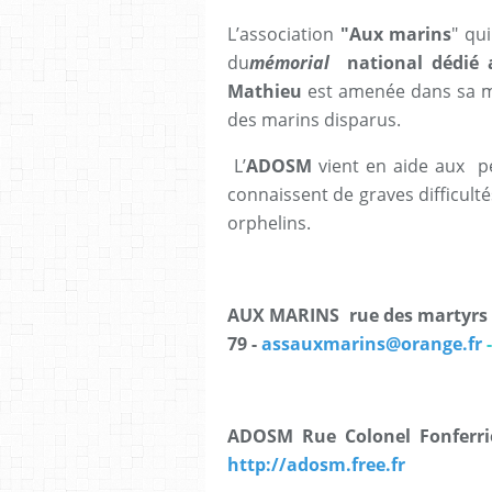
L’association
"Aux marins
" qu
du
mémorial
national dédié 
Mathieu
est amenée dans sa m
des marins disparus.
L’
ADOSM
vient en aide aux p
connaissent de graves difficulté
orphelins.
AUX MARINS rue des martyrs B
79 -
assauxmarins@orange.fr
ADOSM Rue Colonel Fonferri
http://adosm.free.fr