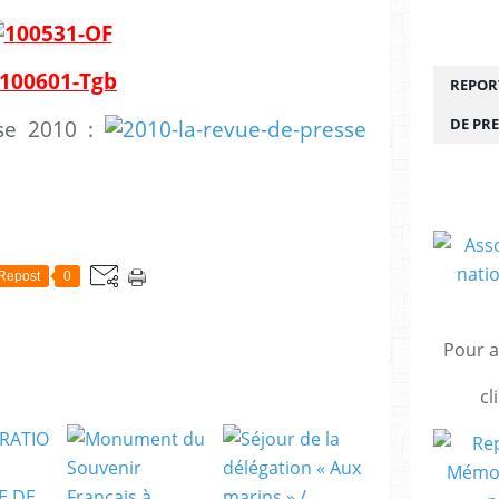
REPORT
DE PRE
sse 2010 :
Repost
0
Pour a
cl