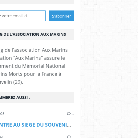
OG DE L'ASSOCIATION AUX MARINS
iation "Aux Marins" assure le
ement du Mémorial National
ins Morts pour la France à
velin (29).
IMEREZ AUSSI :
025
…
RENCONTRE AU SIEGE DU SOUVENIR FRANCAIS - PARIS LE 20 OCTOBRE 2025
020
…