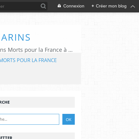
Connexion
+
Créer mon blog
MARINS
L'association "Aux Marins" assure le rayonnement du Mémorial National des Marins Morts pour la France à Plougonvelin (29).
MORTS POUR LA FRANCE
RCHE
ETTER