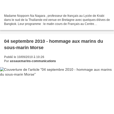
Madame Nopporn Na Nagara , professeur de français au Lycée de Krabi
dans le sud de la Thaïlande est venue en Bretagne avec quelques élèves de
Bangkok. Leur programme : le matin cours de Français au Centre
international d’études de langues (C.I.E.L) situé...
04 septembre 2010 - hommage aux marins du
sous-marin Morse
Publié le 10/09/2010 à 10:26
Par
assauxmarins-communications