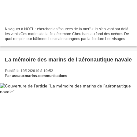
Naviguer à NOEL : chercher les "sources de la mer" « Ils s'en vont par delà
les vents Ces marins de la fin décembre Cherchant au fond des océans De
quoi remplir leur bâtiment Les mains rongées par la froidure Les visages
lardés de sel Le sort leur fait...
La mémoire des marins de l'aéronautique navale
Publié le 19/12/2010 à 10:52
Par
assauxmarins-communications