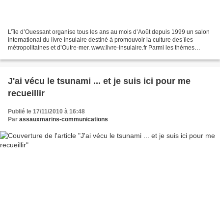
L’île d’Ouessant organise tous les ans au mois d’Août depuis 1999 un salon
international du livre insulaire destiné à promouvoir la culture des îles
métropolitaines et d’Outre-mer. www.livre-insulaire.fr Parmi les thèmes
culturels proposés en 2010 la...
J'ai vécu le tsunami ... et je suis ici pour me
recueillir
Publié le 17/11/2010 à 16:48
Par
assauxmarins-communications