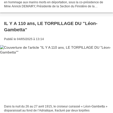
en hommage aux marins morts en déportation, sous la co-présidence de
Mme Annick DEMAIRY, Présidente de la Section du Finistère de la
Fédération Nationale des Déportés et Internés,...
IL Y A 110 ans, LE TORPILLAGE DU "Léon-
Gambetta"
Publié le 04/05/2025 à 13:14
Dans la nuit du 26 au 27 avril 1915, le croiseur cuirassé « Léon-Gambetta »
disparaissait au fond de l’Adriatique, fracturé par deux torpilles